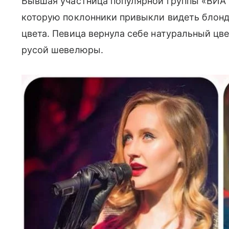
Бывшая участница популярной группы «ВИА
которую поклонники привыкли видеть блонди
цвета. Певица вернула себе натуральный цве
русой шевелюры.