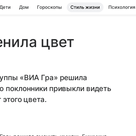
 Дети
Дом
Гороскопы
Стиль жизни
Психология
енила цвет
руппы «ВИА Гра» решила
ю поклонники привыкли видеть
 этого цвета.