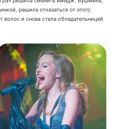
 Гра» решила сменить имидж. Бушмина,
нкой, решила отказаться от этого
т волос и снова стала обладательницей