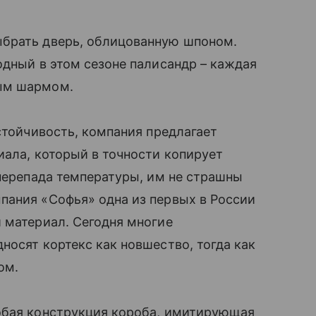
ыбрать дверь, облицованную шпоном.
одный в этом сезоне палисандр – каждая
ым шармом.
стойчивость, компания предлагает
ала, который в точности копирует
 перепада температуры, им не страшны
пания «Софья» одна из первых в России
̆ материал. Сегодня многие
носят кортекс как новшество, тогда как
ом.
обая конструкция короба, имитирующая