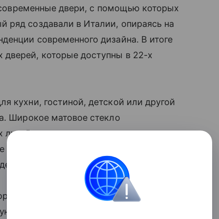
 современные двери, с помощью которых
̆ ряд создавали в Италии, опираясь на
денции современного дизайна. В итоге
дверей, которые доступны в 22-х
кухни, гостиной, детской или другой
та. Широкое матовое стекло
 лучей, но при желании его можно
е стекло подчеркнет изысканность
̆дет для оформления гардеробной.
рая и четвертая. Вертикальные полоски
ную структуру древесины, благодаря