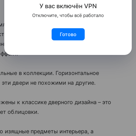
У вас включ
ён
V
P
N
Отключите, чтобы всё работало
мленной в футуристическом стиле.
 стеклянными вставками, напоминает
Готово
нных полос всего 2,5 мм, благодаря
эффект.
льные в коллекции. Горизонтальное
эти двери не похожими на другие.
ены к классике дверного дизайна – это
чет облицовки.
сто изящные предметы интерьера, а