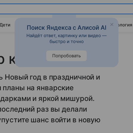
 Дети
Дом
Гороскопы
Стиль жизни
Психология
Поиск Яндекса с Алисой AI
Найдёт ответ, картинку или видео —
быстро и точно
 к Новому году
Попробовать
ь Новый год в праздничной и
 планы на январские
одарками и яркой мишурой.
последний раз вы делали
пустите шанс войти в новую