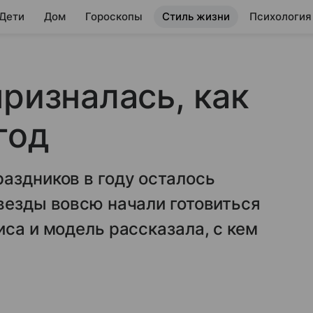
 Дети
Дом
Гороскопы
Стиль жизни
Психология
призналась, как
год
аздников в году осталось
везды вовсю начали готовиться
иса и модель рассказала, с кем