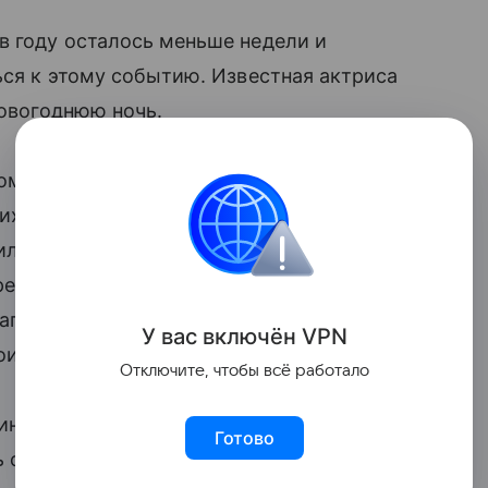
в году осталось меньше недели и
ься к этому событию. Известная актриса
новогоднюю ночь.
гом она по уже сложившейся традиции
ких, передает BNews.kz. Однако
ило, проходит в необычных местах. Этот,
е индийской сказки. Получится ли
Сагатова пока еще не знает. По словам
У вас включ
ён
V
P
N
оисходит спонтанно.
Отключите, чтобы всё работало
интересно узнать, что Новый год Асель
Готово
ть с родными и любимыми людьми.