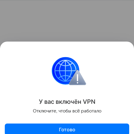
У вас включ
ён
V
P
N
Отключите, чтобы всё работало
Готово