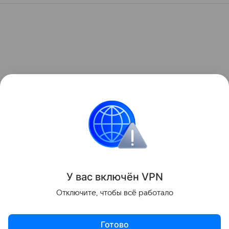
У вас включ
ён
V
P
N
Отключите, чтобы всё работало
Готово