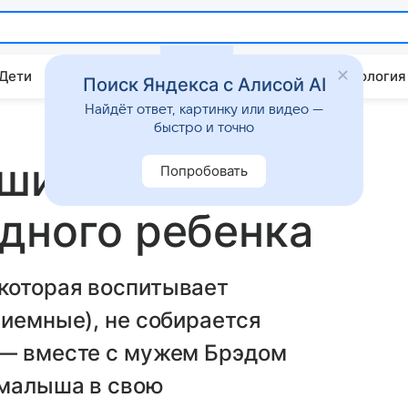
 Дети
Дом
Гороскопы
Стиль жизни
Психология
Поиск Яндекса с Алисой AI
Найдёт ответ, картинку или видео —
быстро и точно
ешили
Попробовать
дного ребенка
которая воспитывает
риемные), не собирается
 — вместе с мужем Брэдом
 малыша в свою