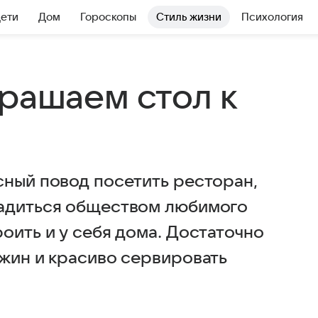
Дети
Дом
Гороскопы
Стиль жизни
Психология
крашаем стол к
сный повод посетить ресторан,
ладиться обществом любимого
оить и у себя дома. Достаточно
ужин и красиво сервировать