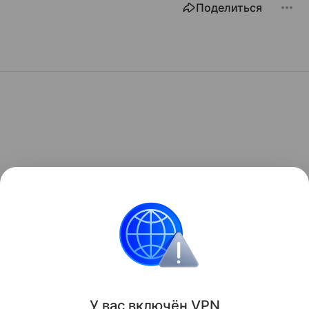
Поделиться
У вас включ
ён
V
P
N