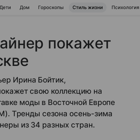
 Дети
Дом
Гороскопы
Стиль жизни
Психология
зайнер покажет
скве
ер Ирина Бойтик,
покажет свою коллекцию на
авке моды в Восточной Европе
РМ). Тренды сезона осень-зима
неры из 34 разных стран.