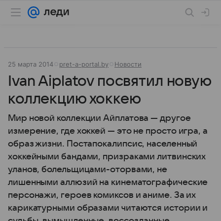
25 марта 2014
pret-a-portal.by
Новости
Ivan Aiplatov посвятил новую
коллекцию хоккею
Мир новой коллекции Айплатова — другое
измерение, где хоккей — это не просто игра, а
образ жизни. Постапокалипсис, населенный
хоккейными бандами, призраками литвинских
уланов, болельщицами-оторвами, не
лишенными аллюзий на кинематографические
персонажи, героев комиксов и аниме. За их
карикатурными образами читаются истории и
судьбы, вымышленные, воссозданные,