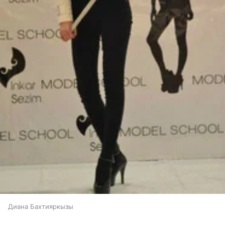
Диана Бахтияркызы