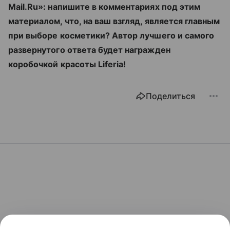
Mail.Ru»: напишите в комментариях под этим
материалом, что, на ваш взгляд, является главным
при выборе косметики? Автор лучшего и самого
развернутого ответа будет награжден
коробочкой красоты Liferia!
Поделиться