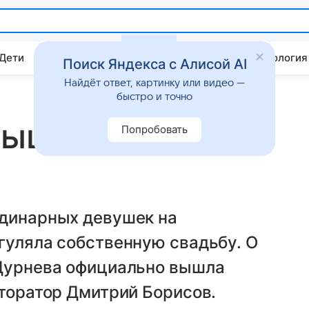
 Дети
Дом
Гороскопы
Стиль жизни
Психология
Поиск Яндекса с Алисой AI
Найдёт ответ, картинку или видео —
быстро и точно
вышла замуж
Попробовать
рдинарных девушек на
гуляла собственную свадьбу. О
 Дурнева официально вышла
сторатор Дмитрий Борисов.