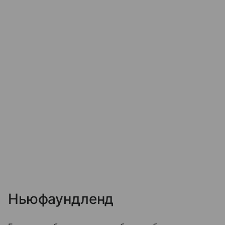
Ньюфаундленд