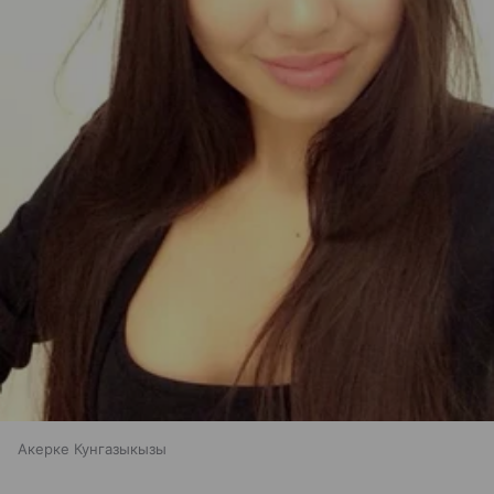
Акерке Кунгазыкызы