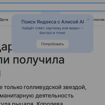
 Дети
Дом
Гороскопы
Стиль жизни
Психология
Поиск Яндекса с Алисой AI
Найдёт ответ, картинку или видео —
быстро и точно
арок:
Попробовать
и получила
л
 только голливудской звездой,
гуманитарную деятельность
тула рыцаря. Королева