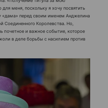
ла: «Получение титула за мою
для меня, поскольку я хочу посвятить
ку «дама» перед своим именем Анджелина
й Соединенного Королевства. Но,
ень почетное и важное событие, которое
жоли в деле борьбы c насилием против