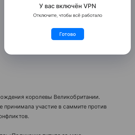
У вас включ
ён
V
P
N
Отключите, чтобы всё работало
Готово
рождения королевы Великобритании.
де принимала участие в саммите против
онфликтов.