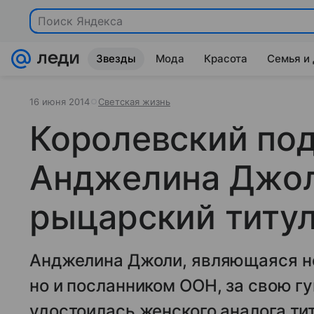
Поиск Яндекса
Звезды
Мода
Красота
Семья и
16 июня 2014
Светская жизнь
Королевский под
Анджелина Джол
рыцарский титу
Анджелина Джоли, являющаяся не
но и посланником ООН, за свою 
удостоилась женского аналога ти