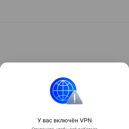
У вас включ
ён
V
P
N