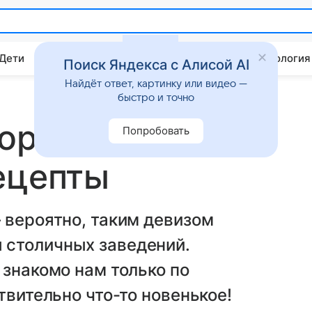
 Дети
Дом
Гороскопы
Стиль жизни
Психология
Поиск Яндекса с Алисой AI
Найдёт ответ, картинку или видео —
быстро и точно
 оригинальные
Попробовать
ецепты
 вероятно, таким девизом
 столичных заведений.
 знакомо нам только по
твительно что-то новенькое!