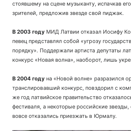
стоявшему на сцене музыканту, испачкав ег
зрителей, предложив звезде свой пиджак.
В 2003
году
МИД Латвии отказал Иосифу Кобз
певец представлял собой «угрозу государс
порядку». Поддержали артиста депутаты латв
конкурс «Новая волна», наоборот, лишь укр
В 2004
году
на «Новой волне» разразился ор
транслировавший конкурс, повздорил c компа
же год латвийское правительство отказало
фестиваля, a некоторые российские звезды,
вовсе отказались приезжать в Юрмалу.