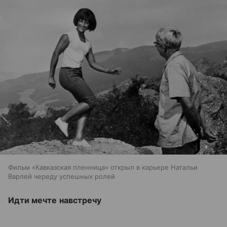
Фильм «Кавказская пленница» открыл в карьере Натальи
Варлей череду успешных ролей
Идти мечте навстречу