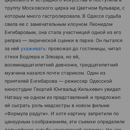
труппу Московского цирка на Цветном бульваре, с
которым много гастролировала. В Одессе судьба
свела ее с замечательным клоуном Леонидом
Енгибаровым, она стала участницей одной из его
реприз — лирической сценки в парке. Он пытался
за ней
ухаживать
: провожал до гостиницы, читал
стихи Бодлера и Элюара, но ей,
восемнадцатилетней девчонке, тридцатилетний
мужчина казался почти стариком. Один из
приятелей Енгибарова — режиссер Одесской
киностудии Георгий Юнгвальд-Хилькевич увидел
Наташу на одном из представлений и предложил
ей сыграть роль медсестры в новом фильме
«Формула радуги». И хотя картину запретили по
цензурным соображениям, эти съемки определили
дальнейшую судьбу начинающей актрисы. На нее