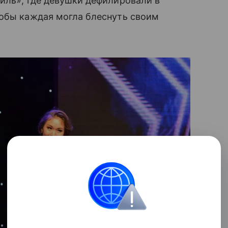
тиль», где девушки дефилировали в
тобы каждая могла блеснуть своим