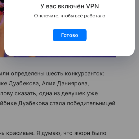
У вас включ
ён
V
P
N
Отключите, чтобы всё работало
Готово
были определены шесть конкурсанток:
ке Дуабекова, Алия Даниярова,
лову сказать, одна из девушек уже
 Айбике Дуабекова стала победительницей
ень красивые. Я думаю, что жюри было