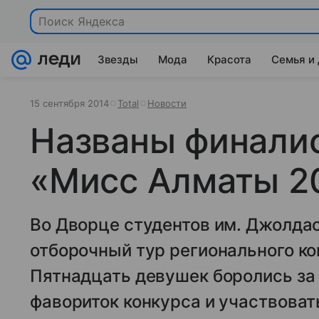
Поиск Яндекса
Звезды
Мода
Красота
Семья и
15 сентября 2014
Total
Новости
Названы финали
«Мисс Алматы 20
Во Дворце студентов им. Джолда
отборочный тур регионального к
Пятнадцать девушек боролись за 
фавориток конкурса и участвоват