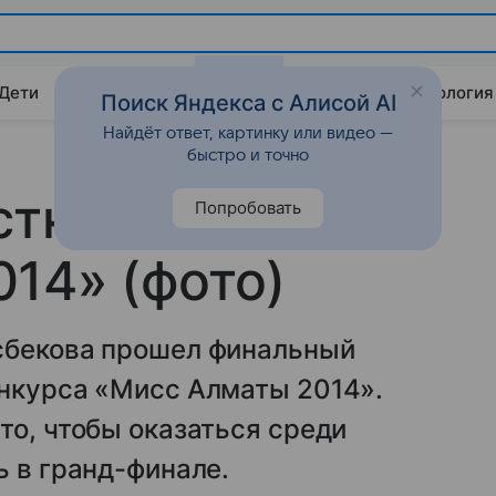
 Дети
Дом
Гороскопы
Стиль жизни
Психология
Поиск Яндекса с Алисой AI
Найдёт ответ, картинку или видео —
быстро и точно
стки конкурса
Попробовать
14» (фото)
сбекова прошел финальный
онкурса «Мисс Алматы 2014».
то, чтобы оказаться среди
ь в гранд-финале.