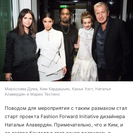
Мирослава Дума, Ким Кардашьян, Канье Уэст, Наталья
Алавердян и Марио Тестино
Поводом для мероприятия с таким размахом стал
старт проекта Fashion Forward Initiative дизайнера
Натальи Алавердян. Примечательно, что и Ким, и
ее сестра Кендалл в этот вечер появились в