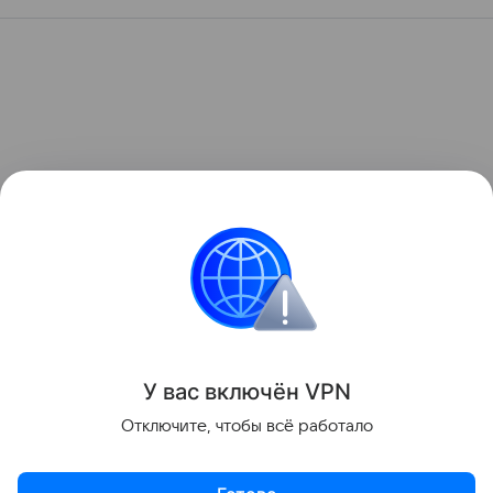
У вас включ
ён
V
P
N
Отключите, чтобы всё работало