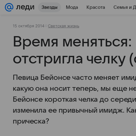
Звезды
Мода
Красота
Семья и 
15 октября 2014
Светская жизнь
Время меняться:
отстригла челку 
Певица Бейонсе часто меняет имид
какую она носит теперь, мы еще не
Бейонсе короткая челка до середи
изменила ее привычный имидж. Как
прическа?