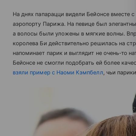
На днях папарацци видели Бейонсе вместе с
аэропорту Парижа. На певице был элегантны
а волосы были уложены в мягкие волны. Вп
королева Би действительно решилась на ст
напоминает парик и выглядит не очень-то на
Бейонсе не смогли подобрать ей более ка
в
зяли пример
с Наоми Кэмпбелл
, чьи парик