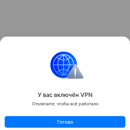
У вас включ
ён
V
P
N
Отключите, чтобы всё работало
Готово