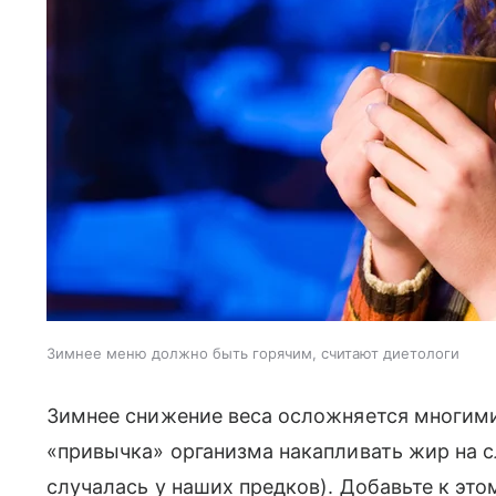
Зимнее меню должно быть горячим, считают диетологи
Зимнее снижение веса осложняется многим
«привычка» организма накапливать жир на сл
случалась у наших предков). Добавьте к э