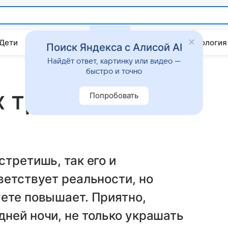
 Дети
Дом
Гороскопы
Стиль жизни
Психология
Поиск Яндекса с Алисой AI
Найдёт ответ, картинку или видео —
быстро и точно
х трендов
Попробовать
третишь, так его и
ветствует реальности, но
ете повышает. Приятно,
ней ночи, не только украшать