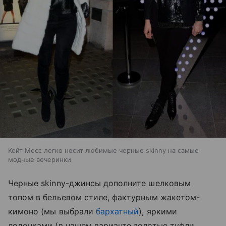
Кейт Мосс легко носит любимые черные skinny на самые
модные вечеринки
Черные skinny-джинсы дополните шелковым
топом в бельевом стиле, фактурным жакетом-
кимоно (мы выбрали
бархатный
), яркими
лодочками (в нашем варианте золотые туфли