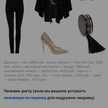
Джинсы — Lee, 4860 руб., жакет-кимоно — Kiss The Sky, 3395
руб., клатч с застежкой-кисточкой — Mango, 1999 руб.,
коктейльное кольцо — Rachel Zoe, 4520 руб., серьги —
yesstyle.com, 1525 руб., топ — Acne Studios, 2765 руб., туфли
— Steve Madden, 5470 руб.
Пижама-party (если вы решили устроить
пижамную вечеринку
для подружек-модниц)