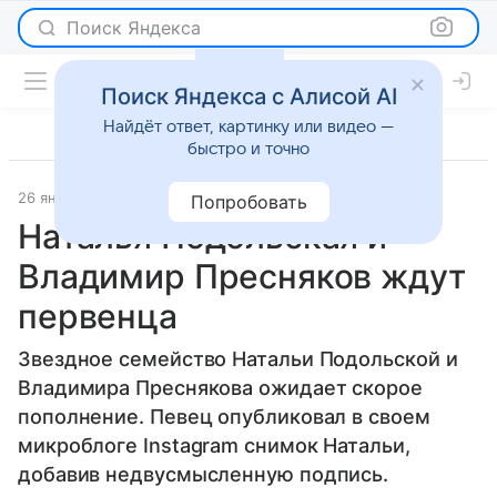
Поиск Яндекса
Поиск Яндекса с Алисой AI
Найдёт ответ, картинку или видео —
быстро и точно
26 января 2015
7 дней
Светская жизнь
Попробовать
Наталья Подольская и
Владимир Пресняков ждут
первенца
Звездное семейство Натальи Подольской и
Владимира Преснякова ожидает скорое
пополнение. Певец опубликовал в своем
микроблоге Instagram снимок Натальи,
добавив недвусмысленную подпись.