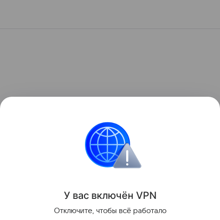
У вас включ
ён
V
P
N
Отключите, чтобы всё работало