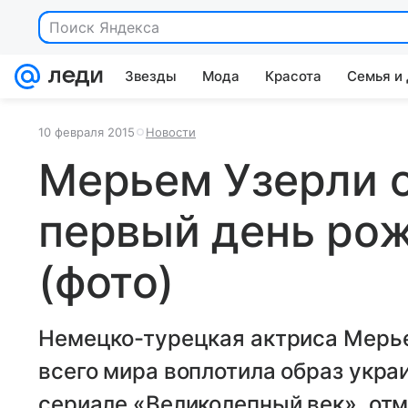
Поиск Яндекса
Звезды
Мода
Красота
Семья и
10 февраля 2015
Новости
Мерьем Узерли 
первый день ро
(фото)
Немецко-турецкая актриса Мерьем
всего мира воплотила образ укра
сериале «Великолепный век», от