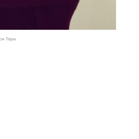
ри Лары