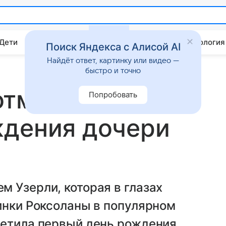
 Дети
Дом
Гороскопы
Стиль жизни
Психология
Поиск Яндекса с Алисой AI
Найдёт ответ, картинку или видео —
быстро и точно
отметила
Попробовать
ждения дочери
 Узерли, которая в глазах
инки Роксоланы в популярном
метила первый день рождения