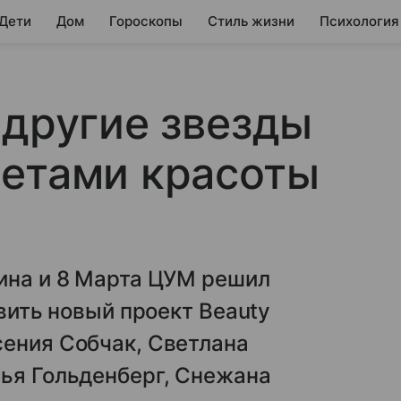
 Дети
Дом
Гороскопы
Стиль жизни
Психология
 другие звезды
ретами красоты
тина и 8 Марта ЦУМ решил
авить новый проект Beauty
сения Собчак, Светлана
лья Гольденберг, Снежана