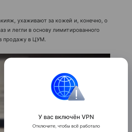
ияж, ухаживают за кожей и, конечно, о
аз и легли в основу лимитированного
 в продажу в ЦУМ.
У вас включ
ён
V
P
N
Отключите, чтобы всё работало