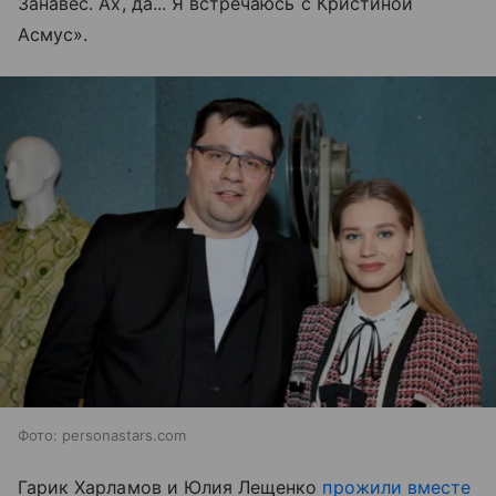
Занавес. Ах, да... Я встречаюсь с Кристиной
Асмус».
Фото: personastars.com
Гарик Харламов и Юлия Лещенко
прожили вместе