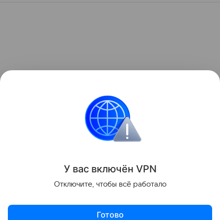
У вас включ
ён
V
P
N
Отключите, чтобы всё работало
Готово