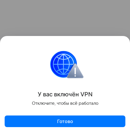
У вас включ
ён
V
P
N
Отключите, чтобы всё работало
Готово