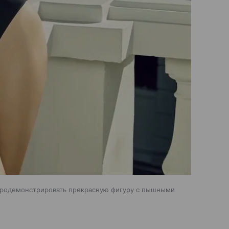
продемонстрировать прекрасную фигуру с пышными