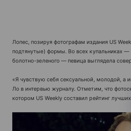
Лопес, позируя фотографам издания US Week
подтянутые) формы. Во всех купальниках — 
болотно-зеленого — певица выглядела сове
«Я чувствую себя сексуальной, молодой, а 
Ло в интервью журналу. Отметим, что фотос
котором US Weekly составил рейтинг лучших