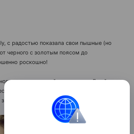
ly, с радостью показала свои пышные (но
от черного с золотым поясом до
ршенно роскошно!
иногда даже красивой», — заявила Джей
ессия была сделана для номера, в
 звездных фигур. Лопес его возглавила!