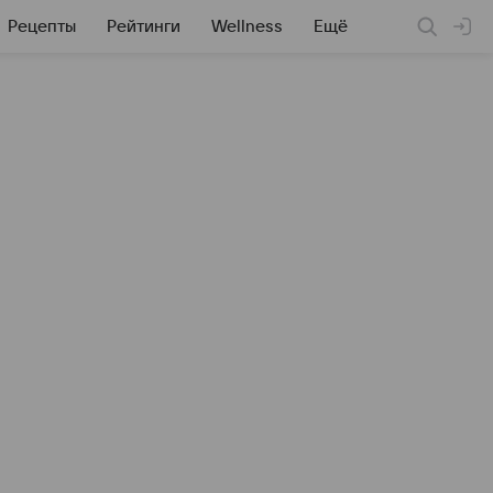
Рецепты
Рейтинги
Wellness
Ещё