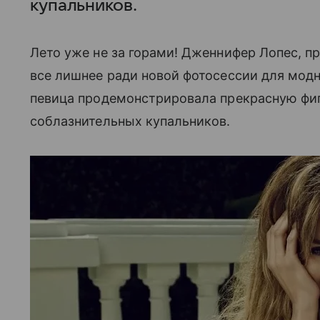
купальников.
Лето уже не за горами! Дженнифер Лопес, пр
все лишнее ради новой фотосессии для мод
певица продемонстрировала прекрасную фиг
соблазнительных купальников.