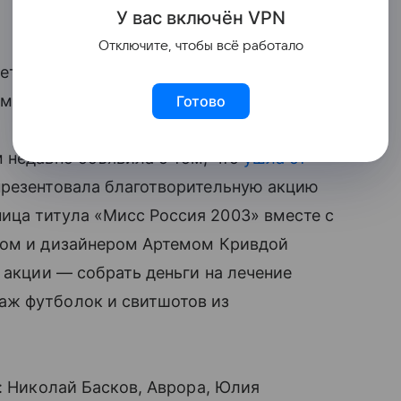
У вас включ
ён
V
P
N
Отключите, чтобы всё работало
етербурге, родном городе 29-летней
ами #папарядом, #папинадочка, #питер.
Готово
м недавно объявила о том, что
ушла от
презентовала благотворительную акцию
ица титула «Мисс Россия 2003» вместе с
ом и дизайнером Артемом Кривдой
 акции — собрать деньги на лечение
аж футболок и свитшотов из
: Николай Басков, Аврора, Юлия