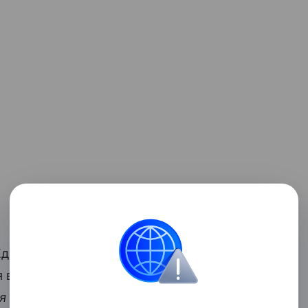
динственный в нашей семье, кто не
 все-таки настояла на селфи. Па, люблю
ия автора сохранены.
—
Прим. ред.
)
», —