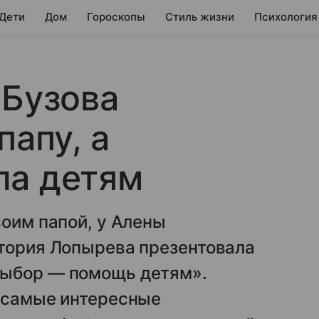
 Дети
Дом
Гороскопы
Стиль жизни
Психология
 Бузова
папу, а
ла детям
воим папой, у Алены
ктория Лопырева презентовала
выбор — помощь детям».
а самые интересные