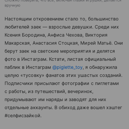
Сложно поверить, что все, включая глазки игрушки, делается
вручную
Настоящим откровением стало то, большинство
любителей заек — взрослые девушки. Среди них
Ксения Бородина, Анфиса Чехова, Виктория
Макарская, Анастасия Стоцкая, Мирей Матьё. Они
берут заек на светские мероприятия и делятся
фото в Инстаграм. Кстати, листая официальный
паблик в Инстаграм
@piglette_toy
, я обнаружила
целую «тусовку» фанатов этих ушастых созданий.
Подписчики присылают фотографии с пиглетами
с работы, из путешествий, вечеринок,
придумывают им наряды и заводят для них
отдельные аккаунты. В обиход даже вошел хэштег
#селфисзайкой.