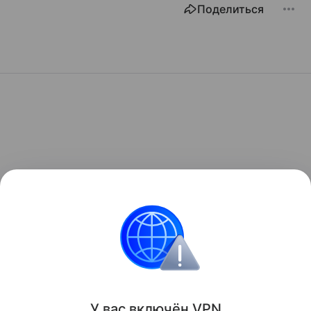
Поделиться
У вас включ
ён
V
P
N