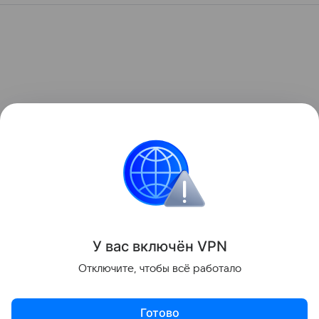
У вас включ
ён
V
P
N
Отключите, чтобы всё работало
Готово