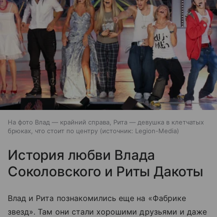
На фото Влад — крайний справа, Рита — девушка в клетчатых
брюках, что стоит по центру
источник:
Legion-Media
История любви Влада
Соколовского и Риты Дакоты
Влад и Рита познакомились еще на «Фабрике
звезд». Там они стали хорошими друзьями и даже