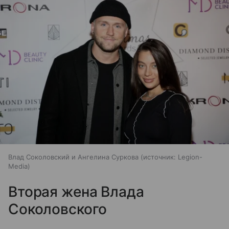
Влад Соколовский и Ангелина Суркова
источник:
Legion-
Media
Вторая жена Влада
Соколовского