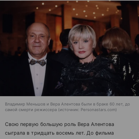
Владимир Меньшов и Вера Алентова были в браке 60 лет, до
самой смерти режиссера
источник:
Personastars.com
Свою первую большую роль Вера Алентова
сыграла в тридцать восемь лет. До фильма