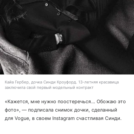
Кайа Гербер, дочка Синди Кроуфорд. 13-летняя красавица
заключила свой первый модельный контракт
«Кажется, мне нужно поостеречься… Обожаю это
фото», — подписала снимок дочки, сделанный
для Vogue, в своем Instagram счастливая Синди.