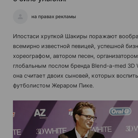
на правах рекламы
Ипостаси хрупкой Шакиры поражают вообра
всемирно известной певицей, успешной б
хореографом, автором песен, организаторо
глобальным послом бренда Blend-a-med 3D 
она считает двоих сыновей, которых воспи
футболистом Жераром Пике.