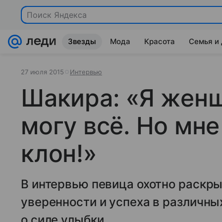
Поиск Яндекса
Звезды
Мода
Красота
Семья и
27 июля 2015
Интервью
Шакира: «Я женщ
могу всё. Но мн
клон!»
В интервью певица охотно раскр
уверенности и успеха в различны
о силе улыбки.