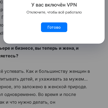
я). Иногда я балую себя, но на данный
У вас включ
ён
V
P
N
 родов. Поэтому диета состоит из
Отключите, чтобы всё работало
 Привычный обед для меня – это 100 гр.
под строгим контролем, потому, что я
Готово
дь не одёрнет.
ере и бизнесе, вы теперь и жена, и
ляетесь?
сё успевать. Как и большинству женщин в
питывать детей, и ухаживать за мужем…
ерное, это заложено в женской природе.
л одновременно. Во время и после
к и что нужно делать, он