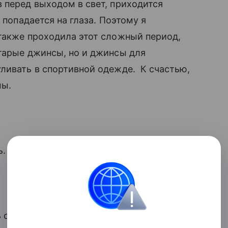
 перед выходом в свет, приходится
 попадается на глаза. Поэтому я
также проходила этот сложный период,
тарые джинсы, но и джинсы для
ливать в спортивной одежде. К счастью,
мы.
ь.
 себя в потреблении жареной пищи,