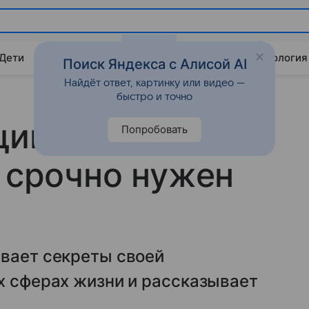
 Дети
Дом
Гороскопы
Стиль жизни
Психология
Поиск Яндекса с Алисой AI
Найдёт ответ, картинку или видео —
быстро и точно
ина, поэтому
Попробовать
е срочно нужен
ывает секреты своей
х сферах жизни и рассказывает