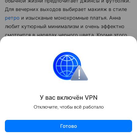
обычной жизни предпочитает джинсы и футболки.
Для вечерних выходов выбирает макияж в стиле
ретро
и изысканые монохромные платья. Анна
любит кутюрный минимализм и очень эффектно
смотрится в нарядах черного цвета. Кроме этого,
Чиповская — муза марки Bohemique. В прошлом
году Анна стала лицом новой коллекции Maison
Bohemique Demi Couture, полной вызова и
бунтарского духа.
У вас включ
ён
V
P
N
Отключите, чтобы всё работало
Готово