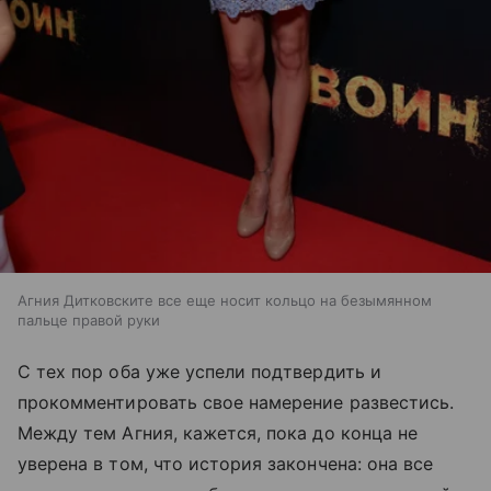
Агния Дитковските все еще носит кольцо на безымянном
пальце правой руки
С тех пор оба уже успели подтвердить и
прокомментировать свое намерение развестись.
Между тем Агния, кажется, пока до конца не
уверена в том, что история закончена: она все