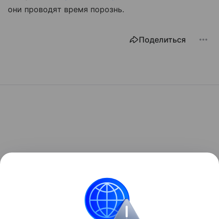
они проводят время порознь.
Поделиться