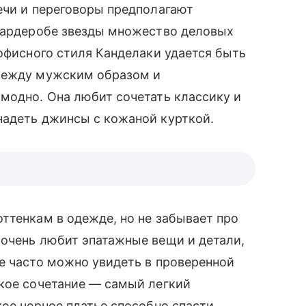
ечи и переговоры предполагают
 гардеробе звезды множество деловых
 офисного стиля Канделаки удается быть
 между мужским образом и
модно. Она любит сочетать классику и
адеть джинсы с кожаной курткой.
оттенкам в одежде, но не забывает про
 очень любит эпатажные вещи и детали,
Ее часто можно увидеть в проверенной
кое сочетание — самый легкий
кое черное платье способно спасти