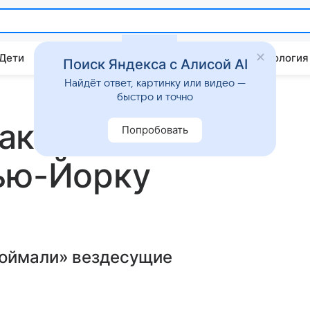
 Дети
Дом
Гороскопы
Стиль жизни
Психология
Поиск Яндекса с Алисой AI
Найдёт ответ, картинку или видео —
быстро и точно
акконахи
Попробовать
Нью-Йорку
поймали» вездесущие