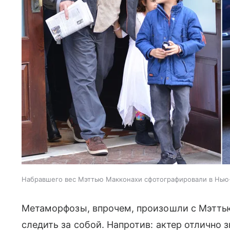
Набравшего вес Мэттью Макконахи сфотографировали в Нью-
Метаморфозы, впрочем, произошли с Мэттью 
следить за собой. Напротив: актер отлично з