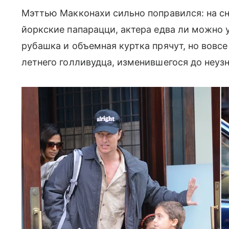
Мэттью Макконахи сильно поправился: на сн
йоркские папарацци, актера едва ли можно
рубашка и объемная куртка прячут, но вовс
летнего голливудца, изменившегося до неуз