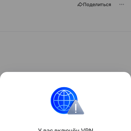
Поделиться
У вас включ
ён
V
P
N