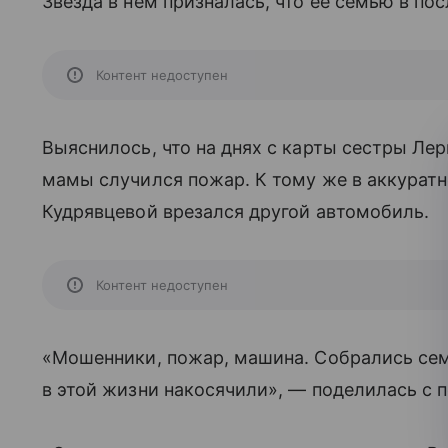
Звезда в нем призналась, что ее семью в п
Контент недоступен
Выяснилось, что на днях с карты сестры Лер
мамы случился пожар. К тому же в аккурат
Кудрявцевой врезался другой автомобиль.
Контент недоступен
«Мошенники, пожар, машина. Собрались семь
в этой жизни накосячили», — поделилась с