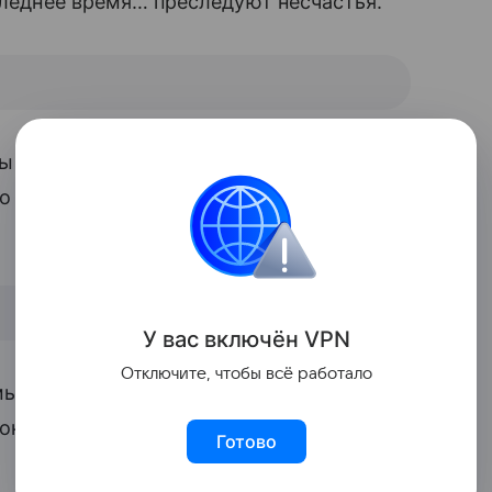
оследнее время… преследуют несчастья.
ы сняли деньги мошенники, а в квартире
но припаркованную машину самой
У вас включ
ён
V
P
N
Отключите, чтобы всё работало
ей у сестры думу думать, где и как мы
 поклонниками телеведущая.
Готово