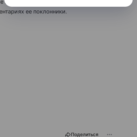
 пройдет», «Черная полоса пройдет, и
ентариях ее поклонники.
Поделиться