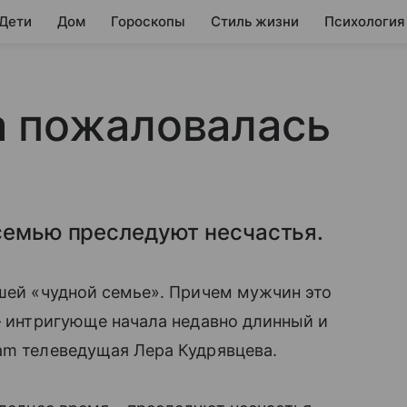
 Дети
Дом
Гороскопы
Стиль жизни
Психология
а пожаловалась
 семью преследуют несчастья.
шей «чудной семье». Причем мужчин это
— интригующе начала недавно длинный и
ram телеведущая Лера Кудрявцева.