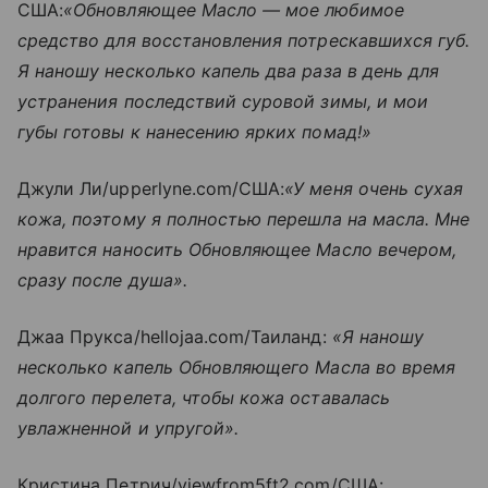
США:
«Обновляющее Масло — мое любимое
средство для восстановления потрескавшихся губ.
Я наношу несколько капель два раза в день для
устранения последствий суровой зимы, и мои
губы готовы к нанесению ярких помад!»
Джули Ли/upperlyne.com/США:
«У меня очень сухая
кожа, поэтому я полностью перешла на масла. Мне
нравится наносить Обновляющее Масло вечером,
сразу после душа».
Джаа Прукса/hellojaa.com/Таиланд:
«Я наношу
несколько капель Обновляющего Масла во время
долгого перелета, чтобы кожа оставалась
увлажненной и упругой».
Кристина Петрич/viewfrom5ft2.com/США: