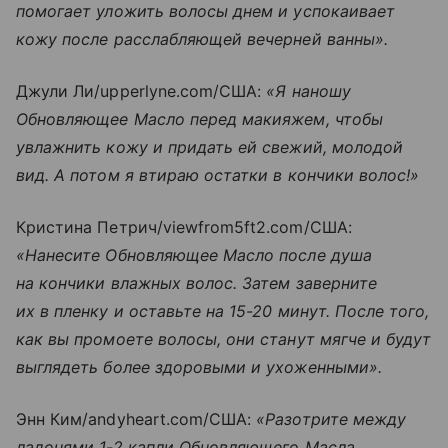
помогает уложить волосы днем и успокаивает
кожу после расслабляющей вечерней ванны».
Джули Ли/upperlyne.com/США:
«Я наношу
Обновляющее Масло перед макияжем, чтобы
увлажнить кожу и придать ей свежий, молодой
вид. А потом я втираю остатки в кончики волос!»
Кристина Петрич/viewfrom5ft2.com/США:
«Нанесите Обновляющее Масло после душа
на кончики влажных волос. Затем заверните
их в пленку и оставьте на 15-20 минут. После того,
как вы промоете волосы, они станут мягче и будут
выглядеть более здоровыми и ухоженными».
Энн Ким/andyheart.com/США:
«Разотрите между
ладонями 1-2 капли Обновляющего Масла