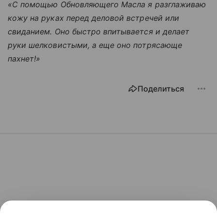
«С помощью Обновляющего Масла я разглаживаю
кожу на руках перед деловой встречей или
свиданием. Оно быстро впитывается и делает
руки шелковистыми, а еще оно потрясающе
пахнет!»
Поделиться