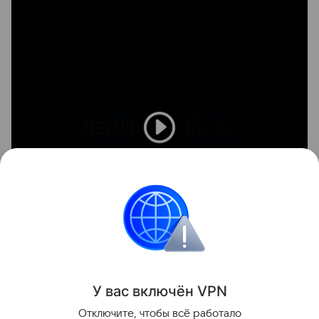
У вас включ
ён
V
P
N
Поделиться
Отключите, чтобы всё работало